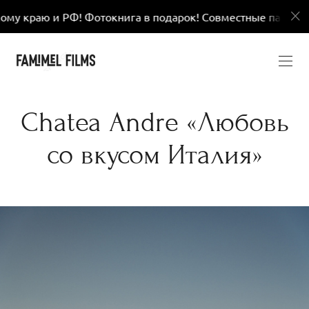
отокнига в подарок! Совместные пакеты услуг
Вы
Chatea Andre «Любовь
со вкусом Италия»